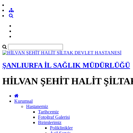
ŞANLIURFA İL SAĞLIK MÜDÜRLÜĞÜ
HİLVAN ŞEHİT HALİT ŞİLT
Kurumsal
Hastanemiz
Tarihçemiz
Fotoğraf Galerisi
Birimlerimiz
Poliklinikler