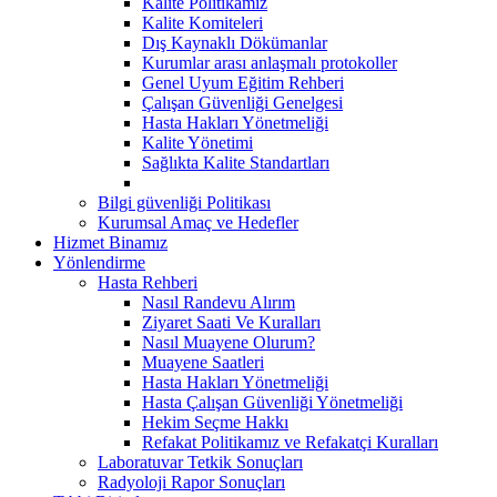
Kalite Politikamız
Kalite Komiteleri
Dış Kaynaklı Dökümanlar
Kurumlar arası anlaşmalı protokoller
Genel Uyum Eğitim Rehberi
Çalışan Güvenliği Genelgesi
Hasta Hakları Yönetmeliği
Kalite Yönetimi
Sağlıkta Kalite Standartları
Bilgi güvenliği Politikası
Kurumsal Amaç ve Hedefler
Hizmet Binamız
Yönlendirme
Hasta Rehberi
Nasıl Randevu Alırım
Ziyaret Saati Ve Kuralları
Nasıl Muayene Olurum?
Muayene Saatleri
Hasta Hakları Yönetmeliği
Hasta Çalışan Güvenliği Yönetmeliği
Hekim Seçme Hakkı
Refakat Politikamız ve Refakatçi Kuralları
Laboratuvar Tetkik Sonuçları
Radyoloji Rapor Sonuçları