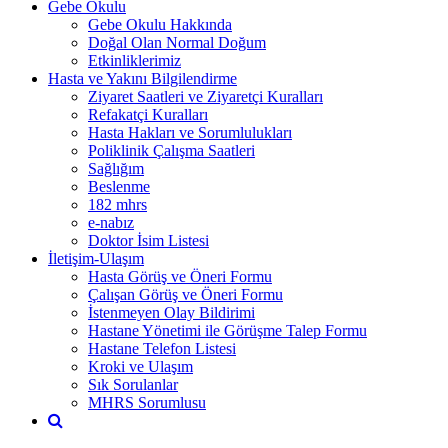
Gebe Okulu
Gebe Okulu Hakkında
Doğal Olan Normal Doğum
Etkinliklerimiz
Hasta ve Yakını Bilgilendirme
Ziyaret Saatleri ve Ziyaretçi Kuralları
Refakatçi Kuralları
Hasta Hakları ve Sorumlulukları
Poliklinik Çalışma Saatleri
Sağlığım
Beslenme
182 mhrs
e-nabız
Doktor İsim Listesi
İletişim-Ulaşım
Hasta Görüş ve Öneri Formu
Çalışan Görüş ve Öneri Formu
İstenmeyen Olay Bildirimi
Hastane Yönetimi ile Görüşme Talep Formu
Hastane Telefon Listesi
Kroki ve Ulaşım
Sık Sorulanlar
MHRS Sorumlusu