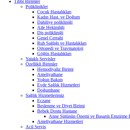
Tıbbi Birimler
Poliklinikler
Çocuk Hastalıkları
Kadın Hast. ve Doğum
Dahiliye polikliniği
Aile Hekimliği
Diş polikliniği
Genel Cerrahi
Ruh Sağlığı ve Hastalıkları
Ortopedi ve Travmatoloji
Göğüs Hastalıkları
Yataklı Servisler
Özellikli Birimler
Hemodiyaliz Birimi
Ameliyathane
Yoğun Bakım
Evde Sağlık Hizmetleri
Doğumhane
Sağlık Hizmetlerimiz
Eczane
Beslenme ve Diyet Birimi
Bebek Dostu Hastane
Anne Sütünün Önemi ve Başarılı Emzirme E
Ameliyathane Hizmetleri
Acil Servis