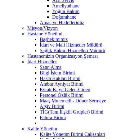
Acil Servis
Ameliyathane
Yoğun Bakım
Doğumhane
Amaç ve Hedeflerimiz
Misyon/Vizyon
Hastane Yönetimi
Başhekimimiz
İdari ve Mali Hizmetler Müdürü
Sağlık Bakım Hizmetleri Müdürü
Hastanemizin Organizasyon Şeması
İdari Hizmetler
Satın Alma
Bilgi İşlem Birimi
Hasta Hakları Birimi
Ambar Ayniyat Birimi
Evrak Kayıt Gelen-Giden
Personel Özlük Birimi
Maaş Mutemedi - Döner Sermaye
Arşiv Birimi
TİG(Tanı İlişkili Gruplar) Birimi
Fatura Birimi
Kalite Yönetim
Kalite Yönetim Birimi Çalışanları