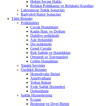
Hekim Seçme Hakkı
Refakat Politikamız ve Refakatçi Kuralları
Laboratuvar Tetkik Sonuçları
Radyoloji Rapor Sonuçları
Tıbbi Birimler
Poliklinikler
Çocuk Hastalıkları
Kadın Hast. ve Doğum
Dahiliye polikliniği
Aile Hekimliği
Diş polikliniği
Genel Cerrahi
Ruh Sağlığı ve Hastalıkları
Ortopedi ve Travmatoloji
Göğüs Hastalıkları
Yataklı Servisler
Özellikli Birimler
Hemodiyaliz Birimi
Ameliyathane
Yoğun Bakım
Evde Sağlık Hizmetleri
Doğumhane
Sağlık Hizmetlerimiz
Eczane
Beslenme ve Diyet Birimi