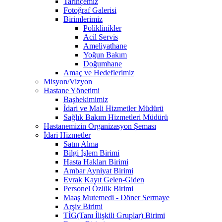
Tarihçemiz
Fotoğraf Galerisi
Birimlerimiz
Poliklinikler
Acil Servis
Ameliyathane
Yoğun Bakım
Doğumhane
Amaç ve Hedeflerimiz
Misyon/Vizyon
Hastane Yönetimi
Başhekimimiz
İdari ve Mali Hizmetler Müdürü
Sağlık Bakım Hizmetleri Müdürü
Hastanemizin Organizasyon Şeması
İdari Hizmetler
Satın Alma
Bilgi İşlem Birimi
Hasta Hakları Birimi
Ambar Ayniyat Birimi
Evrak Kayıt Gelen-Giden
Personel Özlük Birimi
Maaş Mutemedi - Döner Sermaye
Arşiv Birimi
TİG(Tanı İlişkili Gruplar) Birimi