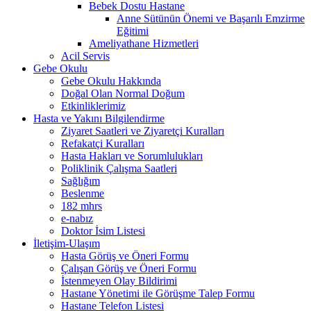
Bebek Dostu Hastane
Anne Sütünün Önemi ve Başarılı Emzirme
Eğitimi
Ameliyathane Hizmetleri
Acil Servis
Gebe Okulu
Gebe Okulu Hakkında
Doğal Olan Normal Doğum
Etkinliklerimiz
Hasta ve Yakını Bilgilendirme
Ziyaret Saatleri ve Ziyaretçi Kuralları
Refakatçi Kuralları
Hasta Hakları ve Sorumlulukları
Poliklinik Çalışma Saatleri
Sağlığım
Beslenme
182 mhrs
e-nabız
Doktor İsim Listesi
İletişim-Ulaşım
Hasta Görüş ve Öneri Formu
Çalışan Görüş ve Öneri Formu
İstenmeyen Olay Bildirimi
Hastane Yönetimi ile Görüşme Talep Formu
Hastane Telefon Listesi