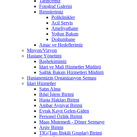
Tarihçemiz
Fotoğraf Galerisi
Birimlerimiz
Poliklinikler
Acil Servis
Ameliyathane
Yoğun Bakım
Doğumhane
Amaç ve Hedeflerimiz
Misyon/Vizyon
Hastane Yönetimi
Başhekimimiz
İdari ve Mali Hizmetler Müdürü
Sağlık Bakım Hizmetleri Müdürü
Hastanemizin Organizasyon Şeması
İdari Hizmetler
Satın Alma
Bilgi İşlem Birimi
Hasta Hakları Birimi
Ambar Ayniyat Birimi
Evrak Kayıt Gelen-Giden
Personel Özlük Birimi
Maaş Mutemedi - Döner Sermaye
Arşiv Birimi
TİG(Tanı İlişkili Gruplar) Birimi