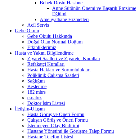
Bebek Dostu Hastane
Anne Sütünün Önemi ve Başarılı Emzirme
Eğitimi
Ameliyathane Hizmetleri
Acil Servis
Gebe Okulu
Gebe Okulu Hakkında
Doğal Olan Normal Doğum
Etkinliklerimiz
Hasta ve Yakını Bilgilendirme
Ziyaret Saatleri ve Ziyaretçi Kuralları
Refakatçi Kuralları
Hasta Hakları ve Sorumlulukları
Poliklinik Çalışma Saatleri
Sağlığım
Beslenme
182 mhrs
e-nabız
Doktor İsim Listesi
İletişim-Ulaşım
Hasta Görüş ve Öneri Formu
Çalışan Görüş ve Öneri Formu
İstenmeyen Olay Bildirimi
Hastane Yönetimi ile Görüşme Talep Formu
Hastane Telefon Listesi