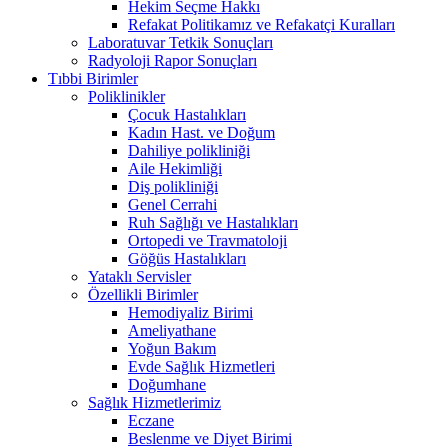
Hekim Seçme Hakkı
Refakat Politikamız ve Refakatçi Kuralları
Laboratuvar Tetkik Sonuçları
Radyoloji Rapor Sonuçları
Tıbbi Birimler
Poliklinikler
Çocuk Hastalıkları
Kadın Hast. ve Doğum
Dahiliye polikliniği
Aile Hekimliği
Diş polikliniği
Genel Cerrahi
Ruh Sağlığı ve Hastalıkları
Ortopedi ve Travmatoloji
Göğüs Hastalıkları
Yataklı Servisler
Özellikli Birimler
Hemodiyaliz Birimi
Ameliyathane
Yoğun Bakım
Evde Sağlık Hizmetleri
Doğumhane
Sağlık Hizmetlerimiz
Eczane
Beslenme ve Diyet Birimi