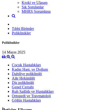
Kroki ve Ulaşım
Sık Sorulanlar
MHRS Sorumlusu
Tıbbi Birimler
Poliklinikler
Poliklinikler
14 Mayıs 2025
Çocuk Hastalıkları
Kadın Hast. ve Doğum
Dahiliye polikliniği
Aile Hekimliği
Diş polikliniği
Genel Cerrahi
Ruh Sağlığı ve Hastalıkları
Ortopedi ve Travmatoloji
Göğüs Hastalıkları
İletişim-Ulaşım